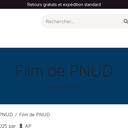
Retours gratuits et expédition standard
A propos
Film de PNUD
Depuis 2020
PNUD
Film de PNUD
025
par
AP