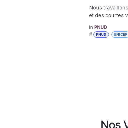
Nous travaillon
et des courtes v
in
PNUD
#
PNUD
UNICEF
Nos V